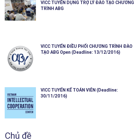
VICC TUYỂN DỤNG TRỢ LÝ ĐÀO TẠO CHƯƠNG
TRÌNH ABG
VICC TUYỂN ĐIỀU PHỐI CHƯƠNG TRÌNH ĐÀO
TẠO ABG Open (Deadline: 13/12/2016)
VICC TUYỂN KẾ TOÁN VIÊN (Deadline:
30/11/2016)
Chủ đề