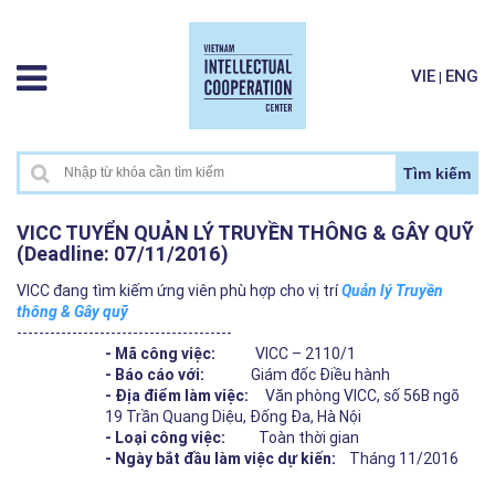
VIE
ENG
|
Tìm kiếm
VICC TUYỂN QUẢN LÝ TRUYỀN THÔNG & GÂY QUỸ
(Deadline: 07/11/2016)
VICC đang tìm kiếm ứng viên phù hợp cho vị trí
Quản lý Truyền
thông & Gây quỹ
---------------------------------------
- Mã công việc:
VICC – 2110/1
- Báo cáo với:
Giám đốc Điều hành
- Địa điểm làm việc:
Văn phòng VICC, số 56B ngõ
19 Trần Quang Diệu, Đống Đa, Hà Nội
- Loại công việc:
Toàn thời gian
- Ngày bắt đầu làm việc dự kiến:
Tháng 11/2016