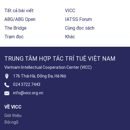
Tất cả bài viết
VICC
ABG/ABG Open
IATSS Forum
The Bridge
Cùng đọc sách
Trạm đọc
Khác
TRUNG TÂM HỢP TÁC TRÍ TUỆ VIỆT NAM
Vietnam Intellectual Cooperation Center (VICC)
176 Thái Hà, Đống Đa, Hà Nội
024 3722 7443
info@vicc.org.vn
VỀ VICC
Giới thiệu
Đội ngũ