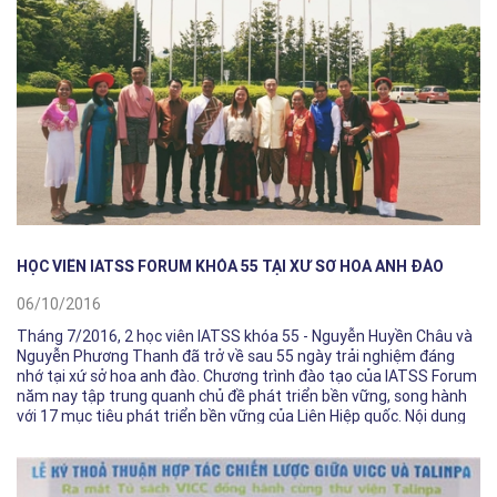
HỌC VIÊN IATSS FORUM KHÓA 55 TẠI XỨ SỞ HOA ANH ĐÀO
06/10/2016
Tháng 7/2016, 2 học viên IATSS khóa 55 - Nguyễn Huyền Châu và
Nguyễn Phương Thanh đã trở về sau 55 ngày trải nghiệm đáng
nhớ tại xứ sở hoa anh đào. Chương trình đào tạo của IATSS Forum
năm nay tập trung quanh chủ đề phát triển bền vững, song hành
với 17 mục tiêu phát triển bền vững của Liên Hiệp quốc. Nội dung
chương trình bao quát rất nhiều khía cạnh trong cuộc sống, từ
chính trị xã hội tới bảo vệ môi trường, cùng các giá trị và phẩm
chất đáng học hỏi của người Nhật Bản.