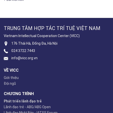
TRUNG TÂM HỢP TÁC TRÍ TUỆ VIỆT NAM
Vietnam Intellectual Cooperation Center (VICC)
176 Thái Hà, Đống Đa, Hà Nội
024 3722 7443
info@vicc.org.vn
VỀ VICC
Giới thiệu
Đội ngũ
CHƯƠNG TRÌNH
Phát triển lãnh đạo trẻ
Lãnh đạo trẻ - ABG/ABG Open
Lãnh đạo Nhật Bản - IATSS Forum