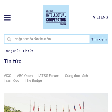
VIE
ENG
|
Tìm kiếm
Trang chủ
Tin tức
Tin tức
VICC
ABG Open
IATSS Forum
Cùng đọc sách
Trạm đọc
The Bridge