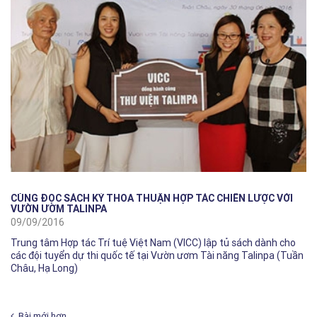
CÙNG ĐỌC SÁCH KÝ THỎA THUẬN HỢP TÁC CHIẾN LƯỢC VỚI
VƯỜN ƯƠM TALINPA
09/09/2016
Trung tâm Hợp tác Trí tuệ Việt Nam (VICC) lập tủ sách dành cho
các đội tuyển dự thi quốc tế tại Vườn ươm Tài năng Talinpa (Tuần
Châu, Hạ Long)
Bài mới hơn