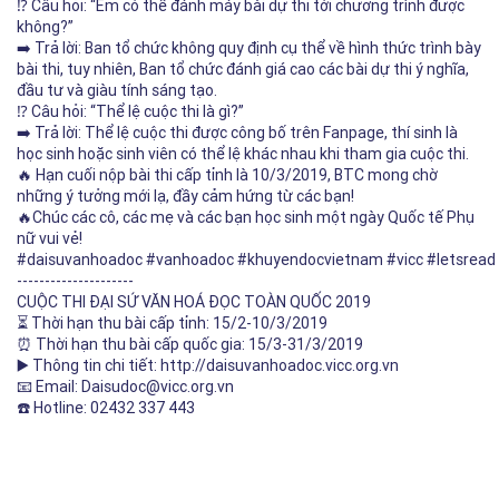
⁉️ Câu hỏi: “Em có thể đánh máy bài dự thi tới chương trình được
không?”
➡️ Trả lời: Ban tổ chức không quy định cụ thể về hình thức trình bày
bài thi, tuy nhiên, Ban tổ chức đánh giá cao các bài dự thi ý nghĩa,
đầu tư và giàu tính sáng tạo.
⁉️ Câu hỏi: “Thể lệ cuộc thi là gì?”
➡️ Trả lời: Thể lệ cuộc thi được công bố trên Fanpage, thí sinh là
học sinh hoặc sinh viên có thể lệ khác nhau khi tham gia cuộc thi.
🔥 Hạn cuối nộp bài thi cấp tỉnh là 10/3/2019, BTC mong chờ
những ý tưởng mới lạ, đầy cảm hứng từ các bạn!
🔥Chúc các cô, các mẹ và các bạn học sinh một ngày Quốc tế Phụ
nữ vui vẻ!
#daisuvanhoadoc
#vanhoadoc
#khuyendocvietnam
#vicc
#letsread
---------------------
CUỘC THI ĐẠI SỨ VĂN HOÁ ĐỌC TOÀN QUỐC 2019
⏳ Thời hạn thu bài cấp tỉnh: 15/2-10/3/2019
⏰ Thời hạn thu bài cấp quốc gia: 15/3-31/3/2019
▶️ Thông tin chi tiết:
http://daisuvanhoadoc.vicc.org.vn
📧 Email: Daisudoc@vicc.org.vn
☎️ Hotline: 02432 337 443