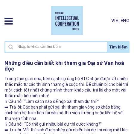
VIE
ENG
|
Tìm kiếm
Những điều cần biết khi tham gia Đại sứ Văn hoá
đọc
Trong thời gian qua, bên cạnh sự ủng hộ BTC nhận được rất nhiều
thắc mắc từ các thí sinh tham gia cuộc thi. Để chuẩn bị cho bài thi
một cách tốt nhất chúng mình tham khảo câu trả lời cho một vài
thắc mắc tiêu biểu nha!
⁉️ Câu hỏi: “Làm cách nào để nộp bài tham dự thi?”
➡️ Trả lời: Các bạn phải gửi bài thi tham gia vòng sơ khảo bằng
cách liên hệ trực tiếp tới cán bộ thư viện trường hoặc liên hệ với
thư viện tỉnh nha.
⁉️ Câu hỏi: “Có thể gửi nhiều bài dự thi được không?”
➡️ Trả lời: Mỗi thí sinh được phép gửi nhiều bài dự thi cùng một lúc.