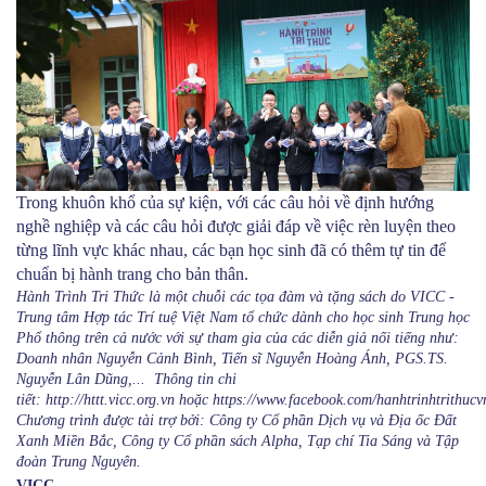
Trong khuôn khổ của sự kiện, với các câu hỏi về định hướng
nghề nghiệp và các câu hỏi được giải đáp về việc rèn luyện theo
từng lĩnh vực khác nhau, các bạn học sinh đã có thêm tự tin để
chuẩn bị hành trang cho bản thân.
Hành Trình Tri Thức là một chuỗi các tọa đàm và tặng sách do
VICC -
Trung tâm Hợp tác Trí tuệ Việt Nam
tổ chức dành cho học sinh Trung học
Phổ thông trên cả nước với sự tham gia của các diễn giả nối tiếng như:
Doanh nhân Nguyễn Cảnh Bình, Tiến sĩ Nguyễn Hoàng Ánh, PGS.TS.
Nguyễn Lân Dũng,... Thông tin chi
tiết:
http://httt.vicc.org.vn
hoặc
https://www.facebook.com/hanhtrinhtrithucv
Chương trình được tài trợ bởi: Công ty Cổ phần Dịch vụ và Địa ốc Đất
Xanh Miền Bắc, Công ty Cổ phần sách Alpha, Tạp chí Tia Sáng và Tập
đoàn Trung Nguyên.
VICC