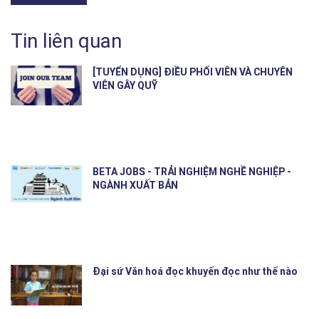
Tin liên quan
[TUYỂN DỤNG] ĐIỀU PHỐI VIÊN VÀ CHUYÊN
VIÊN GÂY QUỸ
BETA JOBS - TRẢI NGHIỆM NGHỀ NGHIỆP -
NGÀNH XUẤT BẢN
Đại sứ Văn hoá đọc khuyến đọc như thế nào