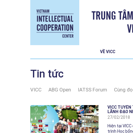
TRUNG TÂM
V
VỀ VICC
Tin tức
VICC
ABG Open
IATSS Forum
Cùng đọ
VICC TUYỂN
LÃNH ĐẠO N
27/02/2018
Hiện tại VICC
trình Học bổ