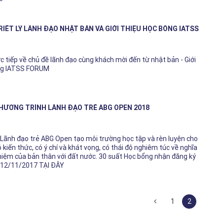
RIẾT LÝ LÃNH ĐẠO NHẬT BẢN VÀ GIỚI THIỆU HỌC BỔNG IATSS
c tiếp về chủ đề lãnh đạo cùng khách mời đến từ nhật bản - Giới
ng IATSS FORUM
HƯƠNG TRÌNH LÃNH ĐẠO TRẺ ABG OPEN 2018
Lãnh đạo trẻ ABG Open tạo môi trường học tập và rèn luyện cho
ó kiến thức, có ý chí và khát vọng, có thái độ nghiêm túc về nghĩa
hiệm của bản thân với đất nước. 30 suất Học bổng nhận đăng ký
 12/11/2017 TẠI ĐÂY
1
2