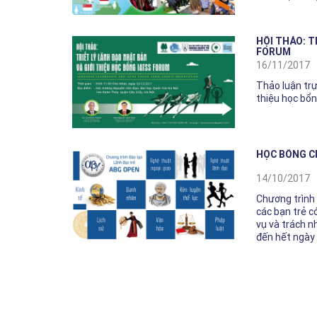
HỘI THẢO: T
FORUM
16/11/2017
Thảo luận trự
thiệu học bổ
HỌC BỔNG C
14/10/2017
Chương trình 
các bạn trẻ c
vụ và trách n
đến hết ngày