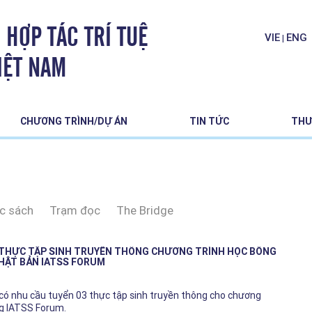
 HỢP TÁC TRÍ TUỆ
VIE
ENG
|
IỆT NAM
CHƯƠNG TRÌNH/DỰ ÁN
TIN TỨC
THƯ
c sách
Trạm đọc
The Bridge
 THỰC TẬP SINH TRUYỀN THÔNG CHƯƠNG TRÌNH HỌC BỔNG
HẬT BẢN IATSS FORUM
 có nhu cầu tuyển 03 thực tập sinh truyền thông cho chương
ng IATSS Forum.